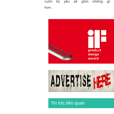
cuốn kỷ yếu sẽ gồm những gì. 
hơn.
Tin tức liên quan